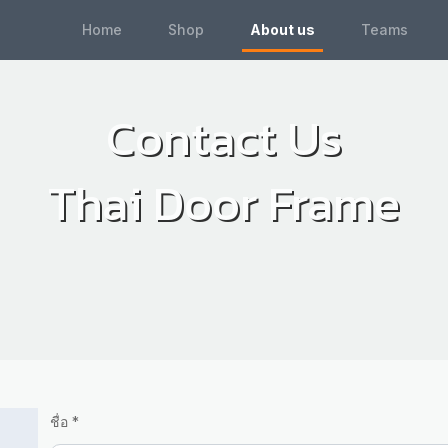
Home
Shop
About us
Teams
Contact Us
Thai Door Frame
ชื่อ *