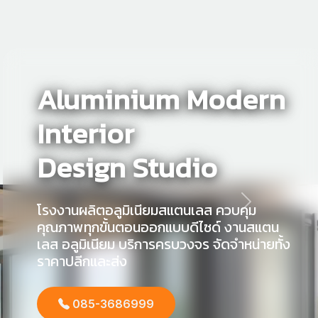
Aluminium Modern
Interior
Design Studio
โรงงานผลิตอลูมิเนียมสแตนเลส ควบคุม
คุณภาพทุกขั้นตอนออกแบบดีไซด์ งานสแตน
เลส อลูมิเนียม บริการครบวงจร จัดจำหน่ายทั้ง
ราคาปลีกและส่ง
085-3686999