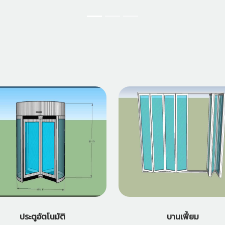
ประตูอัตโนมัติ
บานเฟี้ยม